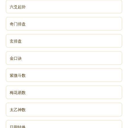
六爻起卦
奇门排盘
玄排盘
金口诀
紫微斗数
梅花易数
太乙神数
日期转换