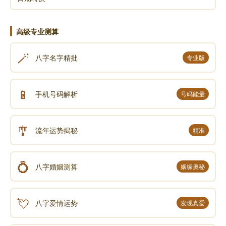
高级专业测算
🪄
八字名字精批
专业版
📱
手机号码解析
号码能量
🎐
流年运势揭秘
精准
💍
八字婚姻测算
姻缘奥秘
💘
八字爱情运势
发现真爱