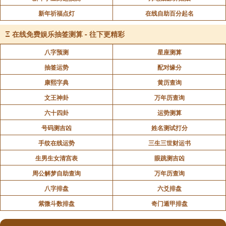
新年祈福点灯
在线自助百分起名
Ξ
在线免费娱乐抽签测算 - 往下更精彩
八字预测
星座测算
抽签运势
配对缘分
康熙字典
黄历查询
文王神卦
万年历查询
六十四卦
运势测算
号码测吉凶
姓名测试打分
手纹在线运势
三生三世财运书
生男生女清宫表
眼跳测吉凶
周公解梦自助查询
万年历查询
八字排盘
六爻排盘
紫微斗数排盘
奇门遁甲排盘