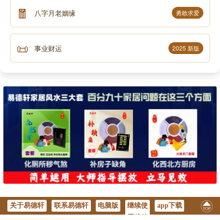
🧧
八字月老姻缘
勇敢求爱
📜
事业财运
2025 新版
关于易德轩
联系易德轩
电脑版
继续使
app下载
用移动