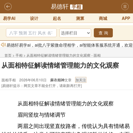
易德轩
手相
易学AI
设计
起名
测算
商城
APP
查 询
易德轩易学ai，ai批八字紫微命理相学，ai智能体客服系统开通，欢迎
体验！！
2025-07-01
首页
>
手相
>
从面相特征解读情绪管理能力的文化观察 - 面相
易德轩网重构及升能完成，欢迎大家来体验新程序及感觉！！
从面相特征解读情绪管理能力的文化观察
手相
2025-07-01
面相手相 2026年06月10日
麻衣相神
文章
2026年化太岁锦囊属马、鼠、牛、龙、兔、狗、鸡生肖化太岁开始预
[易德轩提示：网页文章不能全打开，请刷新再打开]
订！！
2025-10-01
2026丙午年铁笔居士精批年运说明
2025-10-12
从面相特征解读情绪管理能力的文化观察
易德轩首席风水大师铁笔居士简介！！
2021-9-2
眉间竖纹与情绪调节
易德轩通告：本网站易德轩商标及LOGO注册声明
2021-9-7
两眉之间出现竖直纹路者，传统认为具有情绪易