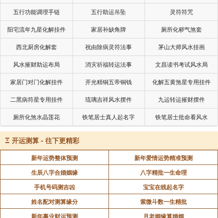
五行功能调理手链
五行助运吊坠
灵符符咒
阳宅流年九星化解挂件
家居补缺角牌
厕所化秽气煞套
西北厨房化解套
祝由除病灵符法事
茅山大师风水挂画
风水摧财助运布局
消灾祈福转运法事
文昌读书考试风水局
家居门对门化解挂件
开光精铜五帝铜钱
化解五黄煞星专用挂件
二黑病符星专用挂件
琉璃吉祥风水摆件
九运转运摧财摆件
厕所化煞水晶莲花
铁笔居士真人起名字
铁笔居士批命看风水
Ξ
开运测算 - 往下更精彩
新年运势整体预测
新年爱情运势精准预测
生辰八字合婚姻缘
八字精批一生命理
手机号码测吉凶
宝宝在线起名字
姓名配对测算缘分
紫微斗数一生精批
新年事业财运预测
月老姻缘算婚姻