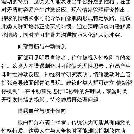
波动的特质。这类人可能表现出争强好胜的性格，在面
对矛盾时容易产生过激反应。现代情绪管理研究指出，
持续的情绪紧张可能导致面部肌肉形成特定纹路。建议
此类人群可培养正念冥想习惯，通过深呼吸练习缓解紧
张情绪，同时学习非暴力沟通技巧来化解人际冲突。
面部青筋与冲动特质
面部可见明显青筋者，往往被视为性格刚直的象
征。这类人在遭遇刺激时可能缺乏理性思考，容易产生
即时性冲动反应。神经科学研究表明，情绪激动时血管
扩张会导致面部青筋显现。建议此类人群可建立"情绪暂
停机制"，在冲动前先进行10秒钟的深呼吸，或暂时离
开引发情绪的场景，待冷静后再处理问题。
眼露血丝与攻击倾向
眼白部分布满血丝者，传统认为可能具有偏激的
性格特质。这类人在与人争执时可能难以控制肢体动