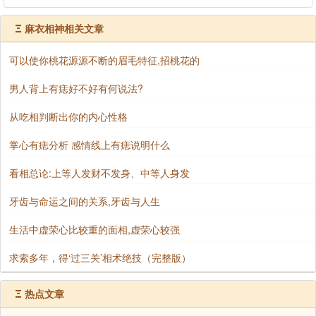
Ξ
麻衣相神相关文章
可以使你桃花源源不断的眉毛特征,招桃花的
男人背上有痣好不好有何说法?
从吃相判断出你的内心性格
掌心有痣分析 感情线上有痣说明什么
​看相总论:上等人发财不发身、中等人身发
牙齿与命运之间的关系,牙齿与人生
生活中虚荣心比较重的面相,虚荣心较强
求索多年，得‘过三关’相术绝技（完整版）
Ξ
热点文章