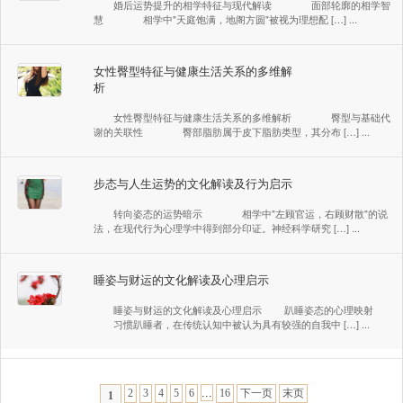
婚后运势提升的相学特征与现代解读 面部轮廓的相学智
慧 相学中"天庭饱满，地阁方圆"被视为理想配 […] ...
女性臀型特征与健康生活关系的多维解
析
女性臀型特征与健康生活关系的多维解析 臀型与基础代
谢的关联性 臀部脂肪属于皮下脂肪类型，其分布 […] ...
步态与人生运势的文化解读及行为启示
转向姿态的运势暗示 相学中"左顾官运，右顾财散"的说
法，在现代行为心理学中得到部分印证。神经科学研究 […] ...
睡姿与财运的文化解读及心理启示
睡姿与财运的文化解读及心理启示 趴睡姿态的心理映射
习惯趴睡者，在传统认知中被认为具有较强的自我中 […] ...
...
2
3
4
5
6
16
下一页
末页
1