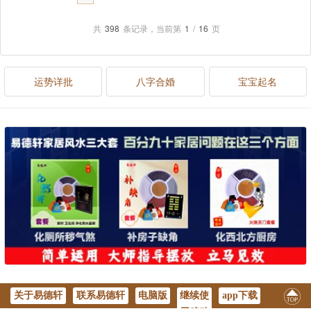
共
398
条记录，当前第
1
/
16
页
运势详批
八字合婚
宝宝起名
关于易德轩
联系易德轩
电脑版
继续使
app下载