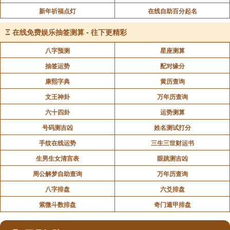
新年祈福点灯
在线自助百分起名
Ξ
在线免费娱乐抽签测算 - 往下更精彩
八字预测
星座测算
抽签运势
配对缘分
康熙字典
黄历查询
文王神卦
万年历查询
六十四卦
运势测算
号码测吉凶
姓名测试打分
手纹在线运势
三生三世财运书
生男生女清宫表
眼跳测吉凶
周公解梦自助查询
万年历查询
八字排盘
六爻排盘
紫微斗数排盘
奇门遁甲排盘