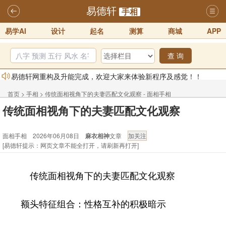
易德轩
手相
易学AI
设计
起名
测算
商城
APP
查 询
易德轩网重构及升能完成，欢迎大家来体验新程序及感觉！！
2025-07-01
首页
>
手相
>
传统面相视角下的夫妻匹配文化观察 - 面相手相
2026年化太岁锦囊属马、鼠、牛、龙、兔、狗、鸡生肖化太岁开始预
传统面相视角下的夫妻匹配文化观察
订！！
2025-10-01
面相手相 2026年06月08日
麻衣相神
文章
2026丙午年铁笔居士精批年运说明
2025-10-12
[易德轩提示：网页文章不能全打开，请刷新再打开]
易德轩首席风水大师铁笔居士简介！！
2021-9-2
易德轩通告：本网站易德轩商标及LOGO注册声明
2021-9-7
传统面相视角下的夫妻匹配文化观察
易德轩易学ai，ai批八字紫微命理相学，ai智能体客服系统开通，欢迎
体验！！
2025-07-01
额头特征组合：性格互补的积极暗示