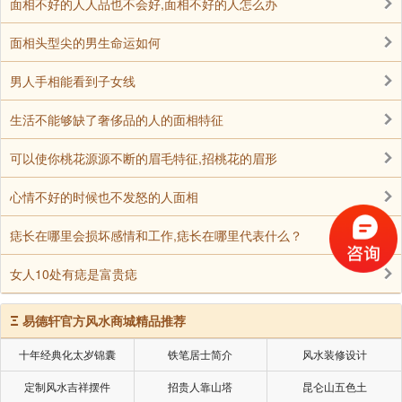
面相不好的人人品也不会好,面相不好的人怎么办
面相头型尖的男生命运如何
男人手相能看到子女线
生活不能够缺了奢侈品的人的面相特征
可以使你桃花源源不断的眉毛特征,招桃花的眉形
心情不好的时候也不发怒的人面相
痣长在哪里会损坏感情和工作,痣长在哪里代表什么？
女人10处有痣是富贵痣
Ξ
易德轩官方风水商城精品推荐
十年经典化太岁锦囊
铁笔居士简介
风水装修设计
定制风水吉祥摆件
招贵人靠山塔
昆仑山五色土