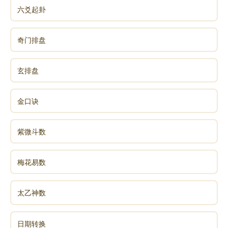
六爻起卦
奇门排盘
玄排盘
金口诀
紫微斗数
梅花易数
太乙神数
日期转换