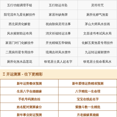
五行功能调理手链
五行助运吊坠
灵符符咒
阳宅流年九星化解挂件
家居补缺角牌
厕所化秽气煞套
西北厨房化解套
祝由除病灵符法事
茅山大师风水挂画
风水摧财助运布局
消灾祈福转运法事
文昌读书考试风水局
家居门对门化解挂件
开光精铜五帝铜钱
化解五黄煞星专用挂件
二黑病符星专用挂件
琉璃吉祥风水摆件
九运转运摧财摆件
厕所化煞水晶莲花
铁笔居士真人起名字
铁笔居士批命看风水
Ξ
开运测算 - 往下更精彩
新年运势整体预测
新年爱情运势精准预测
生辰八字合婚姻缘
八字精批一生命理
手机号码测吉凶
宝宝在线起名字
姓名配对测算缘分
紫微斗数一生精批
新年事业财运预测
月老姻缘算婚姻