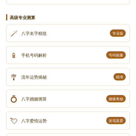
高级专业测算
🪄
八字名字精批
专业版
📱
手机号码解析
号码能量
🎐
流年运势揭秘
精准
💍
八字婚姻测算
姻缘奥秘
💘
八字爱情运势
发现真爱