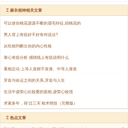
Ξ
麻衣相神相关文章
可以使你桃花源源不断的眉毛特征,招桃花的
男人背上有痣好不好有何说法?
从吃相判断出你的内心性格
掌心有痣分析 感情线上有痣说明什么
​看相总论:上等人发财不发身、中等人身发
牙齿与命运之间的关系,牙齿与人生
生活中虚荣心比较重的面相,虚荣心较强
求索多年，得‘过三关’相术绝技（完整版）
Ξ
热点文章