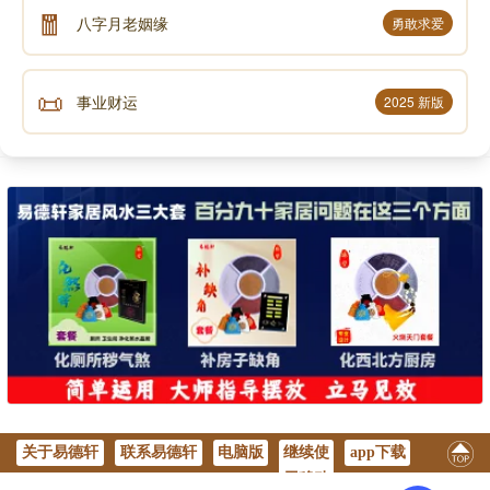
🧧
八字月老姻缘
勇敢求爱
📜
事业财运
2025 新版
关于易德轩
联系易德轩
电脑版
继续使
app下载
用移动