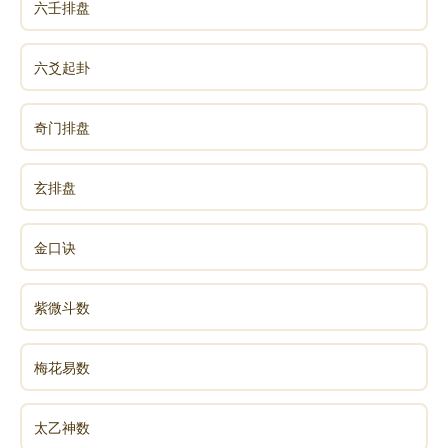
六壬排盘
六爻起卦
奇门排盘
玄排盘
金口诀
紫微斗数
梅花易数
太乙神数