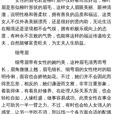
眉是形似柳叶形状的眉毛，这样女人眉眼美丽、眼神清
澈，说明性格和善柔软，拥有善良的品质和福运。这类
女人不仅外表美丽漂亮，还是很好的贤内助，无论生活
在顺境还是逆境都不会气馁，拥有积极乐观向上的态
度，有种永不言败的气势，也能将这样的福运传递给丈
夫，自然能够富贵旺夫，为丈夫人生助益。
细弯眉
细弯眉带有女性的婉约美，这种眉毛清秀而弯
长，眉角微微上翘，眉毛细长。细弯眉的女性绝对的聪
明伶俐，面容也会娇艳如花。不过，她们并不会因此而
得意忘形，相反的，她们谦逊而文雅，非常注重形象，
着装得体，有着良好修养。在处理人际关系方面，也会
轻松自如，人缘旺盛，做事容易成功。此类女性在事业
上可助另一半一臂之力。不过，有时也会给人女强人的
感觉，让另一半吃不消，所以找一个各方面合适的配偶