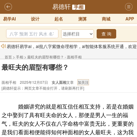
易德轩
手相
易学AI
设计
起名
测算
商城
APP
查 询
易德轩易学ai，ai批八字紫微命理相学，ai智能体客服系统开通，欢迎
体验！！
2025-07-01
首页
>
手相
>
最旺夫的眉型有哪些？ - 面相手相
易德轩网重构及升能完成，欢迎大家来体验新程序及感觉！！
最旺夫的眉型有哪些？
2025-07-01
2026年化太岁锦囊属马、鼠、牛、龙、兔、狗、鸡生肖化太岁开始预
面相手相 2025年12月07日
女人面相
文章
[易德轩提示：网页文章不能全打开，请刷新再打开]
订！！
2025-10-01
2026丙午年铁笔居士精批年运说明
2025-10-12
婚姻讲究的就是相互信任相互支持，若是在婚姻
易德轩首席风水大师铁笔居士简介！！
2021-9-2
之中娶到了具有旺夫命的女人，那便是男人一生的福
易德轩通告：本网站易德轩商标及LOGO注册声明
2021-9-7
气，旺夫的女人不仅在八字命格中富贵无比，更重要的
是我们看面相便能得知何种面相的女人最旺夫，这为我