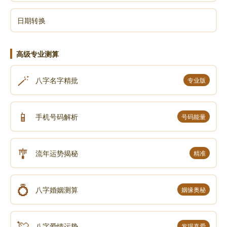
日期转换
高级专业测算
🪄
八字名字精批
专业版
📱
手机号码解析
号码能量
🎐
流年运势揭秘
精准
💍
八字婚姻测算
姻缘奥秘
💘
八字爱情运势
发现真爱