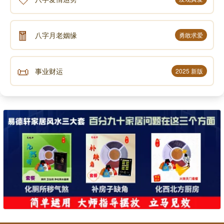
🧧
八字月老姻缘
勇敢求爱
📜
事业财运
2025 新版