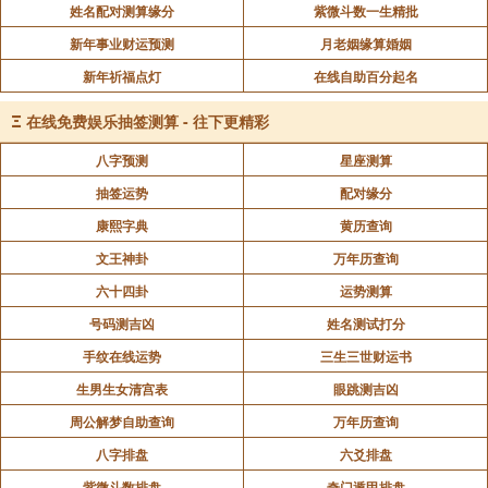
姓名配对测算缘分
紫微斗数一生精批
新年事业财运预测
月老姻缘算婚姻
新年祈福点灯
在线自助百分起名
Ξ
在线免费娱乐抽签测算 - 往下更精彩
八字预测
星座测算
抽签运势
配对缘分
康熙字典
黄历查询
文王神卦
万年历查询
六十四卦
运势测算
号码测吉凶
姓名测试打分
手纹在线运势
三生三世财运书
生男生女清宫表
眼跳测吉凶
周公解梦自助查询
万年历查询
八字排盘
六爻排盘
紫微斗数排盘
奇门遁甲排盘