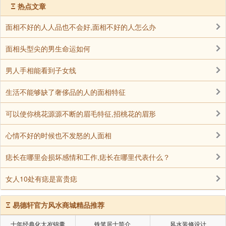
Ξ
热点文章
面相不好的人人品也不会好,面相不好的人怎么办
面相头型尖的男生命运如何
男人手相能看到子女线
生活不能够缺了奢侈品的人的面相特征
可以使你桃花源源不断的眉毛特征,招桃花的眉形
心情不好的时候也不发怒的人面相
痣长在哪里会损坏感情和工作,痣长在哪里代表什么？
女人10处有痣是富贵痣
Ξ
易德轩官方风水商城精品推荐
十年经典化太岁锦囊
铁笔居士简介
风水装修设计