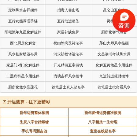
定制风水吉祥摆件
招贵人靠山塔
昆仑山五色土
五行功能调理手链
五行助运吊坠
灵符符咒
阳宅流年九星化解挂件
家居补缺角牌
厕所化秽气煞套
西北厨房化解套
祝由除病灵符法事
茅山大师风水挂画
风水摧财助运布局
消灾祈福转运法事
文昌读书考试风水局
家居门对门化解挂件
开光精铜五帝铜钱
化解五黄煞星专用挂件
二黑病符星专用挂件
琉璃吉祥风水摆件
九运转运摧财摆件
厕所化煞水晶莲花
铁笔居士真人起名字
铁笔居士批命看风水
Ξ
开运测算 - 往下更精彩
新年运势整体预测
新年爱情运势精准预测
生辰八字合婚姻缘
八字精批一生命理
手机号码测吉凶
宝宝在线起名字