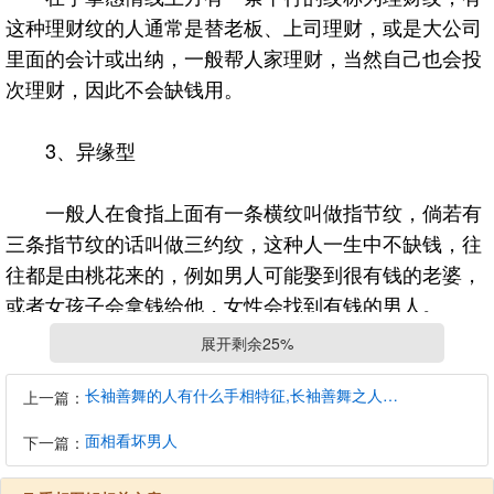
这种理财纹的人通常是替老板、上司理财，或是大公司
里面的会计或出纳，一般帮人家理财，当然自己也会投
次理财，因此不会缺钱用。
3、异缘型
一般人在食指上面有一条横纹叫做指节纹，倘若有
三条指节纹的话叫做三约纹，这种人一生中不缺钱，往
往都是由桃花来的，例如男人可能娶到很有钱的老婆，
或者女孩子会拿钱给他，女性会找到有钱的男人。
展开剩余25%
4、商业型
长袖善舞的人有什么手相特征,长袖善舞之人的个性特征
上一篇：
食指根部木星丘发达，气色血色良好，财运必佳。
面相看坏男人
下一篇：
木星丘饱满的人，财运必然旺盛，这种人大多是商业发
家。