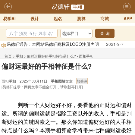
易德轩
手相
易学AI
设计
起名
测算
商城
APP
查 询
易德轩通告：本网站易德轩商标及LOGO注册声明
2021-9-7
易德轩易学ai，ai批八字紫微命理相学，ai智能体客服系统开通，欢迎
体验！！
2025-07-01
首页
>
手相
>
偏财运最好的手相特征是什么? - 面相手相
偏财运最好的手相特征是什么?
易德轩网重构及升能完成，欢迎大家来体验新程序及感觉！！
2025-07-01
面相手相 2025年03月11日
手相图解
文章
2026年化太岁锦囊属马、鼠、牛、龙、兔、狗、鸡生肖化太岁开始预
[易德轩提示：网页文章不能全打开，请刷新再打开]
订！！
2025-10-01
2026丙午年铁笔居士精批年运说明
2025-10-12
判断一个人财运好不好，要看他的正财运和偏财
易德轩首席风水大师铁笔居士简介！！
2021-9-2
运。所谓的偏财运就是指除工资以外的收入，手相是判
断财运的关键因素之一。那么你知道偏财运好的人手相
特点是什么吗？本期手相算命学将带来七种偏财运极好