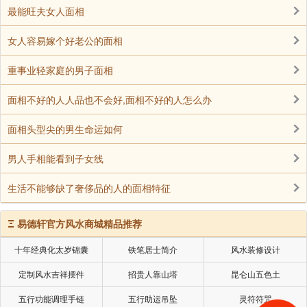
最能旺夫女人面相
生命线与智慧线起点，有上升线的人，将会发财，
或者是事业线出现支线上伸到水星丘，将能发大财。这
女人容易嫁个好老公的面相
种人多半是出现各利机遇而突然发财。
重事业轻家庭的男子面相
小结：一般情况下拥有上述手相的人偏财运都特别
面相不好的人人品也不会好,面相不好的人怎么办
好，但是需要注意的是，并不是说这类人就能够不务正
面相头型尖的男生命运如何
业，否则即使有再好的财运也无济于事。
男人手相能看到子女线
声明：部分内容来于网络，如有侵权，请联系我们删除！以上内容，并
生活不能够缺了奢侈品的人的面相特征
不代表易德轩观点。
Ξ
易德轩官方风水商城精品推荐
十年经典化太岁锦囊
铁笔居士简介
风水装修设计
定制风水吉祥摆件
招贵人靠山塔
昆仑山五色土
五行功能调理手链
五行助运吊坠
灵符符咒