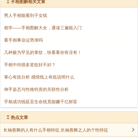
Ξ
手相图解相关文章
5、偏财型
男人手相能看到子女线
相学——手相图解大全，通读三遍能入门
小指根部水星丘与无名指根部太阳丘之间的部位如
看手相事业运势准吗
有出现十字纹，代表易有意外之财到来。这种人会有意
外发财的机会，例如买彩票中奖了等等。
几种极为罕见的掌纹，快看看你有没有！
手相中间很多竖纹好不好？
6、旺运型
掌心有痣分析 感情线上有痣说明什么
食指与中指之间有隙缝的人，虽然本身不喜欢受到
伸手姿态与性格特质的关联性分析
他人的束缚，但因思考细微、慎密、做事勤劳、努力，
所以将来必能出人头地。而有所成就，当然财富也会
手相成功线延至生命线竟能赚千亿财富
旺。
Ξ
热点文章
7、暴发型
长袖善舞的人有什么手相特征,长袖善舞之人的个性特征