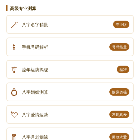
高级专业测算
🪄
八字名字精批
专业版
📱
手机号码解析
号码能量
🎐
流年运势揭秘
精准
💍
八字婚姻测算
姻缘奥秘
💘
八字爱情运势
发现真爱
🧧
八字月老姻缘
勇敢求爱