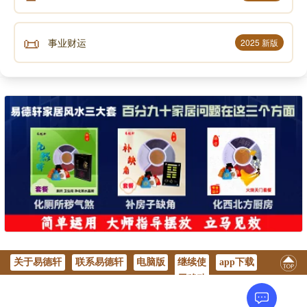
📜
事业财运
2025 新版
关于易德轩
联系易德轩
电脑版
继续使
app下载
用移动
版