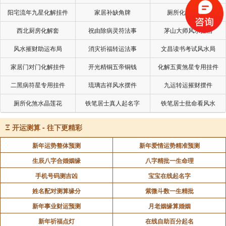
阳宅流年九星化解挂件
家居补缺角牌
厕所化秽气煞套
西北厨房化解套
祝由除病灵符法事
茅山大师风水挂画
风水摧财助运布局
消灾祈福转运法事
文昌读书考试风水局
家居门对门化解挂件
开光精铜五帝铜钱
化解五黄煞星专用挂件
二黑病符星专用挂件
琉璃吉祥风水摆件
九运转运摧财摆件
厕所化煞水晶莲花
铁笔居士真人起名字
铁笔居士批命看风水
Ξ
开运测算 - 往下更精彩
新年运势整体预测
新年爱情运势精准预测
生辰八字合婚姻缘
八字精批一生命理
手机号码测吉凶
宝宝在线起名字
姓名配对测算缘分
紫微斗数一生精批
新年事业财运预测
月老姻缘算婚姻
新年祈福点灯
在线自助百分起名