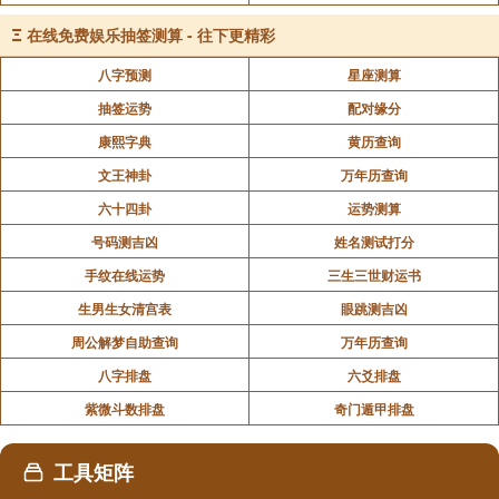
Ξ
在线免费娱乐抽签测算 - 往下更精彩
八字预测
星座测算
抽签运势
配对缘分
康熙字典
黄历查询
文王神卦
万年历查询
六十四卦
运势测算
号码测吉凶
姓名测试打分
手纹在线运势
三生三世财运书
生男生女清宫表
眼跳测吉凶
周公解梦自助查询
万年历查询
八字排盘
六爻排盘
紫微斗数排盘
奇门遁甲排盘
工具矩阵