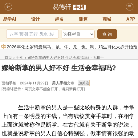
易德轩
手相
易学AI
设计
起名
测算
商城
APP
查 询
2026年化太岁锦囊属马、鼠、牛、龙、兔、狗、鸡生肖化太岁开始预
订！！
2025-10-01
首页
>
手相
>
嫁给断掌的男人好不好 生活会幸福吗? - 面相手
2026丙午年铁笔居士精批年运说明
2025-10-12
嫁给断掌的男人好不好 生活会幸福吗?
相
易德轩首席风水大师铁笔居士简介！！
2021-9-2
面相手相 2024年11月29日
男人手相
文章
易德轩通告：本网站易德轩商标及LOGO注册声明
2021-9-7
[易德轩提示：网页文章不能全打开，请刷新再打开]
易德轩易学ai，ai批八字紫微命理相学，ai智能体客服系统开通，欢迎
体验！！
2025-07-01
生活中断掌的男人是一些比较特殊的人群，手掌
易德轩网重构及升能完成，欢迎大家来体验新程序及感觉！！
上面有三条明显的主线，当有线纹贯穿手掌时，在相学
2025-07-01
上面这就被称作是断掌。在古代就有关于断掌的说法，
也就是说断掌的男人自信心特别强，做事情有很强的动