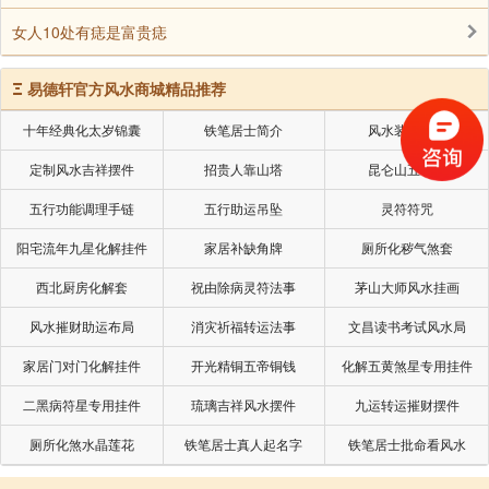
女人10处有痣是富贵痣
Ξ
易德轩官方风水商城精品推荐
十年经典化太岁锦囊
铁笔居士简介
风水装修设计
定制风水吉祥摆件
招贵人靠山塔
昆仑山五色土
五行功能调理手链
五行助运吊坠
灵符符咒
阳宅流年九星化解挂件
家居补缺角牌
厕所化秽气煞套
西北厨房化解套
祝由除病灵符法事
茅山大师风水挂画
风水摧财助运布局
消灾祈福转运法事
文昌读书考试风水局
家居门对门化解挂件
开光精铜五帝铜钱
化解五黄煞星专用挂件
二黑病符星专用挂件
琉璃吉祥风水摆件
九运转运摧财摆件
厕所化煞水晶莲花
铁笔居士真人起名字
铁笔居士批命看风水