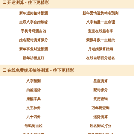
Ξ
开运测算 - 往下更精彩
新年运势整体预测
新年爱情运势精准预测
生辰八字合婚姻缘
八字精批一生命理
手机号码测吉凶
宝宝在线起名字
姓名配对测算缘分
紫微斗数一生精批
新年事业财运预测
月老姻缘算婚姻
新年祈福点灯
在线自助百分起名
Ξ
在线免费娱乐抽签测算 - 往下更精彩
八字预测
星座测算
抽签运势
配对缘分
康熙字典
黄历查询
文王神卦
万年历查询
六十四卦
运势测算
号码测吉凶
姓名测试打分