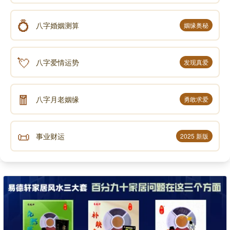
💍
八字婚姻测算
姻缘奥秘
💘
八字爱情运势
发现真爱
🧧
八字月老姻缘
勇敢求爱
📜
事业财运
2025 新版