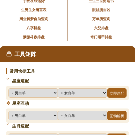
手纹在线运势
三生三世财运书
生男生女清宫表
眼跳测吉凶
周公解梦自助查询
万年历查询
八字排盘
六爻排盘
紫微斗数排盘
奇门遁甲排盘
工具矩阵
常用快捷工具
星座速配
立即速配
星座互动
互动解析
生肖速配