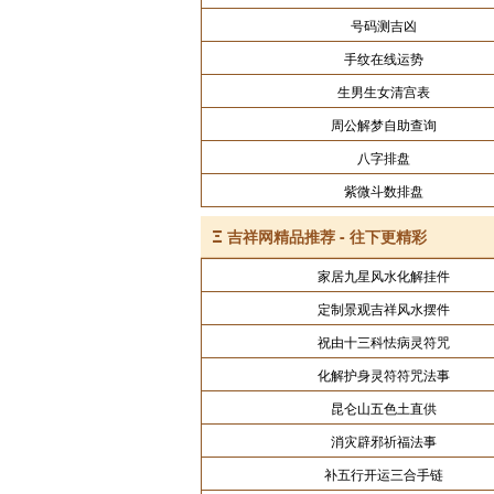
号码测吉凶
手纹在线运势
生男生女清宫表
周公解梦自助查询
八字排盘
紫微斗数排盘
Ξ
吉祥网精品推荐 - 往下更精彩
家居九星风水化解挂件
定制景观吉祥风水摆件
祝由十三科怯病灵符咒
化解护身灵符符咒法事
昆仑山五色土直供
消灾辟邪祈福法事
补五行开运三合手链