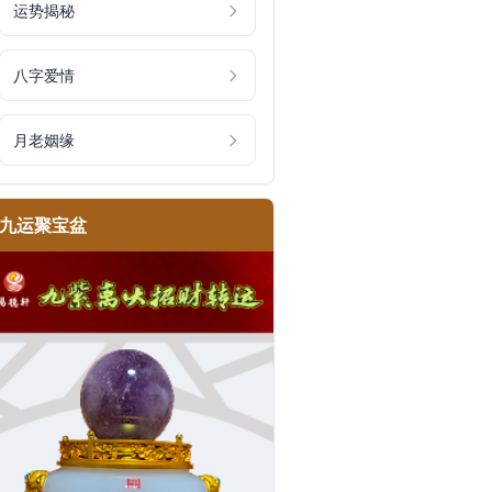
运势揭秘
八字爱情
月老姻缘
九运聚宝盆