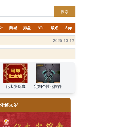
搜索
计
商城
排盘
AI+
取名
App
2025-10-12
化太岁锦囊
定制个性化摆件
化解太岁