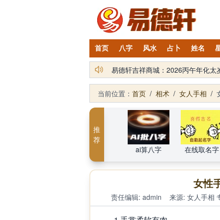
首页
八字
风水
占卜
姓名
易德轩吉祥商城：2026丙午年化
当前位置：
首页
/
相术
/
女人手相
/
推
荐
ai算八字
在线取名字
女性
责任编辑: admin
来源:
女人手相
1.手掌柔软有肉