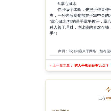
6.掌心藏水
你可做个试验，先把手伸直伸平
央，一分钟后观察留在手掌中央的
“掌心藏水”指的是手掌平摊开，掌
种人善于理财，也比较的喜欢存钱
手”！
声明：部分内容来于网络，如有侵
« 上一篇文章：
穷人手相表征有几点？
已有
89
📛
您的姓名