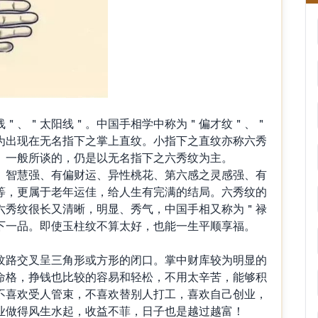
＂、＂太阳线＂。中国手相学中称为＂偏才纹＂、＂
为出现在无名指下之掌上直纹。小指下之直纹亦称六秀
。一般所谈的，仍是以无名指下之六秀纹为主。
智慧强、有偏财运、异性桃花、第六感之灵感强、有
等，更属于老年运佳，给人生有完满的结局。六秀纹的
六秀纹很长又清晰，明显、秀气，中国手相又称为＂禄
下一品。即使玉柱纹不算太好，也能一生平顺享福。
路交叉呈三角形或方形的闭口。掌中财库较为明显的
命格，挣钱也比较的容易和轻松，不用太辛苦，能够积
不喜欢受人管束，不喜欢替别人打工，喜欢自己创业，
业做得风生水起，收益不菲，日子也是越过越富！