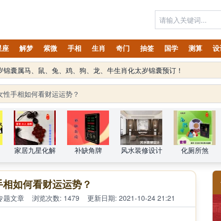
星座
解梦
紫微
手相
生肖
奇门
抽签
国学
测算
设
太岁锦囊属马、鼠、兔、鸡、狗、龙、牛生肖化太岁锦囊预订！
女性手相如何看财运运势？
家居九星化解
补缺角牌
风水装修设计
化厕所煞
手相如何看财运运势？
专题文章
浏览次数: 1479
更新日期: 2021-10-24 21:21