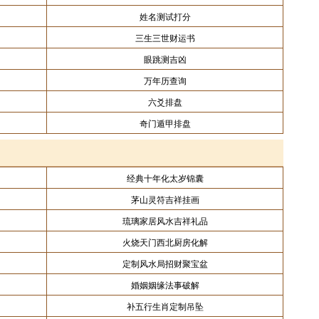
姓名测试打分
三生三世财运书
眼跳测吉凶
万年历查询
六爻排盘
奇门遁甲排盘
经典十年化太岁锦囊
茅山灵符吉祥挂画
琉璃家居风水吉祥礼品
火烧天门西北厨房化解
定制风水局招财聚宝盆
婚姻姻缘法事破解
补五行生肖定制吊坠