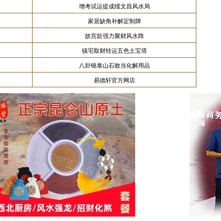
增考试运提成绩文昌风水局
家居缺角补解定制牌
故宫款强力聚财风水阵
镇宅取财转运五色土宝塔
八卦镜泰山石敢当化解用品
易德轩官方网店