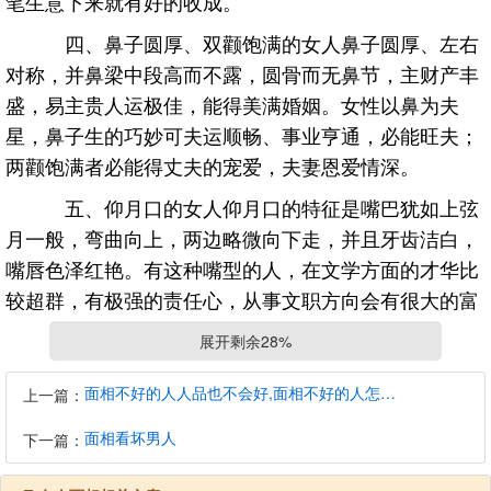
笔生意下来就有好的收成。
四、鼻子圆厚、双颧饱满的女人鼻子圆厚、左右
对称，并鼻梁中段高而不露，圆骨而无鼻节，主财产丰
盛，易主贵人运极佳，能得美满婚姻。女性以鼻为夫
星，鼻子生的巧妙可夫运顺畅、事业亨通，必能旺夫；
两颧饱满者必能得丈夫的宠爱，夫妻恩爱情深。
五、仰月口的女人仰月口的特征是嘴巴犹如上弦
月一般，弯曲向上，两边略微向下走，并且牙齿洁白，
嘴唇色泽红艳。有这种嘴型的人，在文学方面的才华比
较超群，有极强的责任心，从事文职方向会有很大的富
贵。这样的人年轻的时候就能够发达，到了晚年，也会
展开剩余28%
有很大的富贵。
面相不好的人人品也不会好,面相不好的人怎么办
上一篇：
六、鼻子高挺的女人女人的鼻子高挺的话，表示
是个做少奶奶的命，且很有贵气，就算自己的事业没有
面相看坏男人
下一篇：
很大的成就，但是鼻子高挺的女人能够帮助自己丈夫的