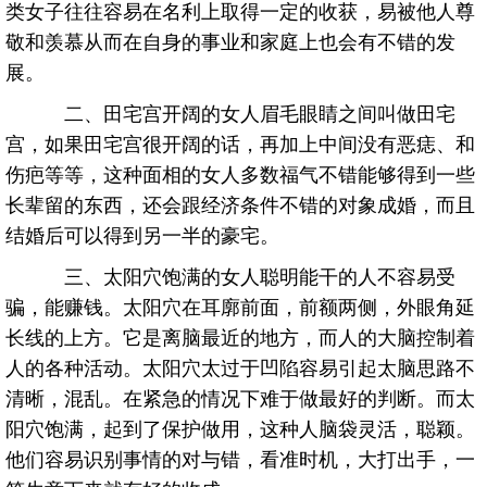
类女子往往容易在名利上取得一定的收获，易被他人尊
敬和羡慕从而在自身的事业和家庭上也会有不错的发
展。
二、田宅宫开阔的女人眉毛眼睛之间叫做田宅
宫，如果田宅宫很开阔的话，再加上中间没有恶痣、和
伤疤等等，这种面相的女人多数福气不错能够得到一些
长辈留的东西，还会跟经济条件不错的对象成婚，而且
结婚后可以得到另一半的豪宅。
三、太阳穴饱满的女人聪明能干的人不容易受
骗，能赚钱。太阳穴在耳廓前面，前额两侧，外眼角延
长线的上方。它是离脑最近的地方，而人的大脑控制着
人的各种活动。太阳穴太过于凹陷容易引起太脑思路不
清晰，混乱。在紧急的情况下难于做最好的判断。而太
阳穴饱满，起到了保护做用，这种人脑袋灵活，聪颖。
他们容易识别事情的对与错，看准时机，大打出手，一