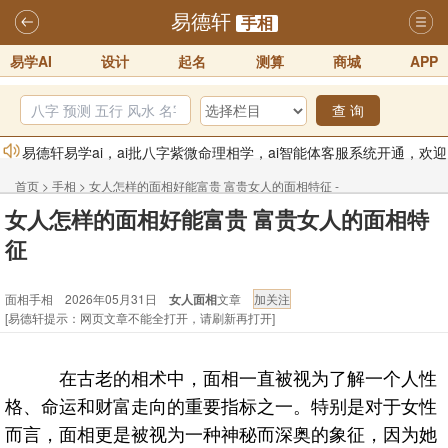
易德轩
手相
易学AI
设计
起名
测算
商城
APP
查 询
易德轩易学ai，ai批八字紫微命理相学，ai智能体客服系统开通，欢迎
体验！！
2025-07-01
首页
>
手相
>
女人怎样的面相好能富贵 富贵女人的面相特征 -
易德轩网重构及升能完成，欢迎大家来体验新程序及感觉！！
女人怎样的面相好能富贵 富贵女人的面相特
面相手相
2025-07-01
征
2026年化太岁锦囊属马、鼠、牛、龙、兔、狗、鸡生肖化太岁开始预
面相手相 2026年05月31日
女人面相
文章
订！！
2025-10-01
[易德轩提示：网页文章不能全打开，请刷新再打开]
2026丙午年铁笔居士精批年运说明
2025-10-12
易德轩首席风水大师铁笔居士简介！！
2021-9-2
在古老的相术中，面相一直被视为了解一个人性
易德轩通告：本网站易德轩商标及LOGO注册声明
2021-9-7
格、命运和财富走向的重要指标之一。特别是对于女性
而言，面相更是被视为一种神秘而深奥的象征，因为她