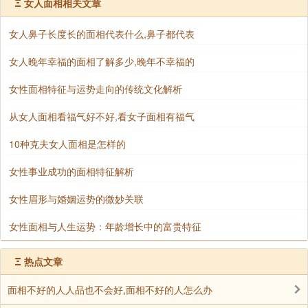
事业步步高升，能够促使自己的丈夫不断的奋斗，不断
Ξ
女人面相相关文章
向前追求梦想，这种女人旺夫，如果这种面相的女人还
女人鼻子长度长的面相代表什么,鼻子都代表
没结婚只是在恋爱期，那么就会催旺自己的男朋友的运
势，是男友的运势变得更好。
女人晚年幸福的面相了解多少,晚年不幸福的
总的来说，在相术的世界里，富贵的女性面相往
女性面相特征与运势走向的传统文化解析
往是一个综合性的评判，需要考虑诸多因素，如五官的
从女人面相看福气好不好,看女子面相有福气
整齐、气质的端庄、眉宇间的神采等。然而，无论面相
如何，最重要的还是个人的修养和努力。相术或许能给
10种克夫女人面相是怎样的
人一些启示，但决定一个人一生命运的，始终还是她自
女性事业成功的面相特征解析
己的勤奋和智慧。
女性眉形与婚姻运势的微妙关联
女性面相与人生运势：年龄增长中的富贵特征
声明：部分内容来于网络，如有侵权，请联系我们删除！以上内容，并
不代表易德轩观点。
Ξ
热点文章
面相不好的人人品也不会好,面相不好的人怎么办