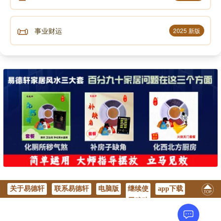
📜
事业财运
2025 新版
关于易德轩
联系易德轩
电脑版
继续使
app下载
用移动
版