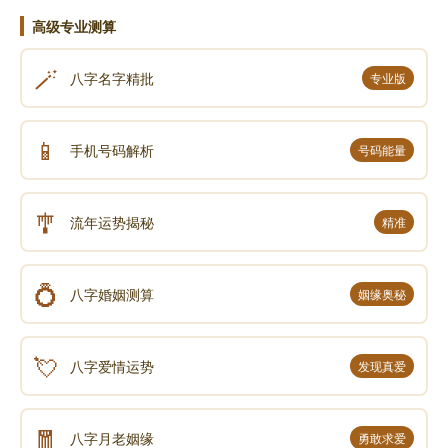
高级专业测算
🪄
八字名字精批
专业版
📱
手机号码解析
号码能量
🎐
流年运势揭秘
精准
💍
八字婚姻测算
姻缘奥秘
💘
八字爱情运势
发现真爱
🧧
八字月老姻缘
勇敢求爱