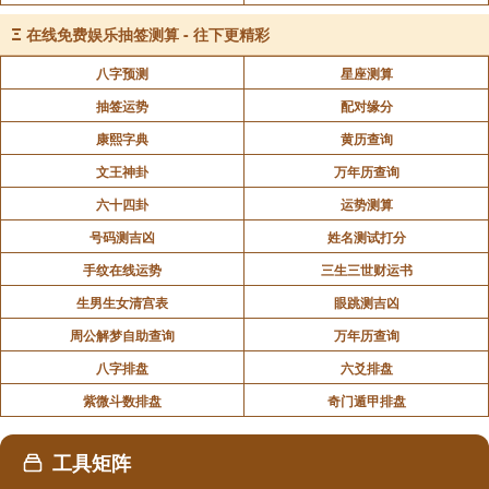
Ξ
在线免费娱乐抽签测算 - 往下更精彩
八字预测
星座测算
抽签运势
配对缘分
康熙字典
黄历查询
文王神卦
万年历查询
六十四卦
运势测算
号码测吉凶
姓名测试打分
手纹在线运势
三生三世财运书
生男生女清宫表
眼跳测吉凶
周公解梦自助查询
万年历查询
八字排盘
六爻排盘
紫微斗数排盘
奇门遁甲排盘
工具矩阵