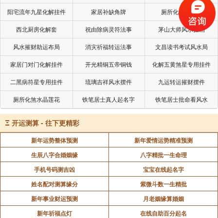
阳宅流年九星化解挂件
家居补缺角牌
厕所化秽气煞套
西北厨房化解套
祝由除病灵符法事
茅山大师风水挂画
风水摧财助运布局
消灾祈福转运法事
文昌读书考试风水局
家居门对门化解挂件
开光精铜五帝铜钱
化解五黄煞星专用挂件
二黑病符星专用挂件
琉璃吉祥风水摆件
九运转运摧财摆件
厕所化煞水晶莲花
铁笔居士真人起名字
铁笔居士批命看风水
Ξ
开运测算 - 往下更精彩
新年运势整体预测
新年爱情运势精准预测
生辰八字合婚姻缘
八字精批一生命理
手机号码测吉凶
宝宝在线起名字
姓名配对测算缘分
紫微斗数一生精批
新年事业财运预测
月老姻缘算婚姻
新年祈福点灯
在线自助百分起名