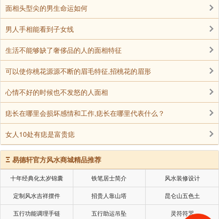
面相头型尖的男生命运如何
男人手相能看到子女线
生活不能够缺了奢侈品的人的面相特征
可以使你桃花源源不断的眉毛特征,招桃花的眉形
心情不好的时候也不发怒的人面相
痣长在哪里会损坏感情和工作,痣长在哪里代表什么？
女人10处有痣是富贵痣
Ξ
易德轩官方风水商城精品推荐
十年经典化太岁锦囊
铁笔居士简介
风水装修设计
定制风水吉祥摆件
招贵人靠山塔
昆仑山五色土
五行功能调理手链
五行助运吊坠
灵符符咒