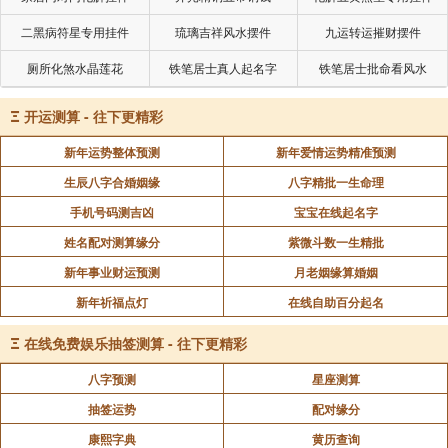
二黑病符星专用挂件
琉璃吉祥风水摆件
九运转运摧财摆件
厕所化煞水晶莲花
铁笔居士真人起名字
铁笔居士批命看风水
Ξ
开运测算 - 往下更精彩
新年运势整体预测
新年爱情运势精准预测
生辰八字合婚姻缘
八字精批一生命理
手机号码测吉凶
宝宝在线起名字
姓名配对测算缘分
紫微斗数一生精批
新年事业财运预测
月老姻缘算婚姻
新年祈福点灯
在线自助百分起名
Ξ
在线免费娱乐抽签测算 - 往下更精彩
八字预测
星座测算
抽签运势
配对缘分
康熙字典
黄历查询