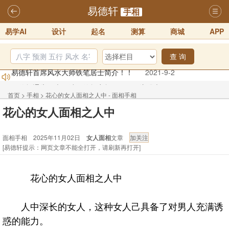
易德轩
手相
易学AI
设计
起名
测算
商城
APP
查 询
易德轩首席风水大师铁笔居士简介！！
2021-9-2
易德轩通告：本网站易德轩商标及LOGO注册声明
2021-9-7
易德轩易学ai，ai批八字紫微命理相学，ai智能体客服系统开通，欢迎
首页
>
手相
>
花心的女人面相之人中 - 面相手相
体验！！
2025-07-01
花心的女人面相之人中
易德轩网重构及升能完成，欢迎大家来体验新程序及感觉！！
面相手相 2025年11月02日
女人面相
文章
2025-07-01
[易德轩提示：网页文章不能全打开，请刷新再打开]
2026年化太岁锦囊属马、鼠、牛、龙、兔、狗、鸡生肖化太岁开始预
订！！
2025-10-01
花心的女人面相之人中
2026丙午年铁笔居士精批年运说明
2025-10-12
人中深长的女人，这种女人己具备了对男人充满诱
惑的能力。