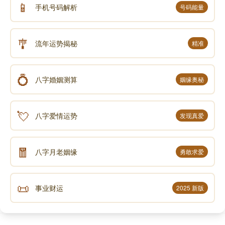
📱
手机号码解析
号码能量
🎐
流年运势揭秘
精准
💍
八字婚姻测算
姻缘奥秘
💘
八字爱情运势
发现真爱
🧧
八字月老姻缘
勇敢求爱
📜
事业财运
2025 新版