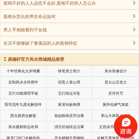
面相不好的人人品也不会好,面相不好的人怎么办
面相头型尖的男生命运如何
男人手相能看到子女线
生活不能够缺了奢侈品的人的面相特征
Ξ
易德轩官方风水商城精品推荐
十年经典化太岁锦囊
铁笔居士简介
风水装修设计
定制风水吉祥摆件
招贵人靠山塔
昆仑山五色土
五行功能调理手链
五行助运吊坠
灵符符咒
阳宅流年九星化解挂件
家居补缺角牌
厕所化秽气煞套
西北厨房化解套
祝由除病灵符法事
茅山大师风水挂画
风水摧财助运布局
消灾祈福转运法事
文昌读书考试风水局
家居门对门化解挂件
开光精铜五帝铜钱
化解五黄煞星专用挂件