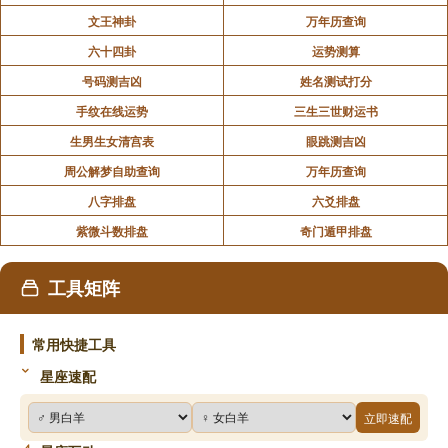
文王神卦
万年历查询
六十四卦
运势测算
号码测吉凶
姓名测试打分
手纹在线运势
三生三世财运书
生男生女清宫表
眼跳测吉凶
周公解梦自助查询
万年历查询
八字排盘
六爻排盘
紫微斗数排盘
奇门遁甲排盘
工具矩阵
常用快捷工具
星座速配
立即速配