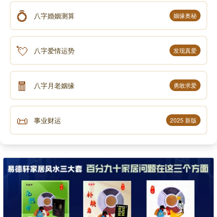
💍
八字婚姻测算
姻缘奥秘
💘
八字爱情运势
发现真爱
🧧
八字月老姻缘
勇敢求爱
📜
事业财运
2025 新版