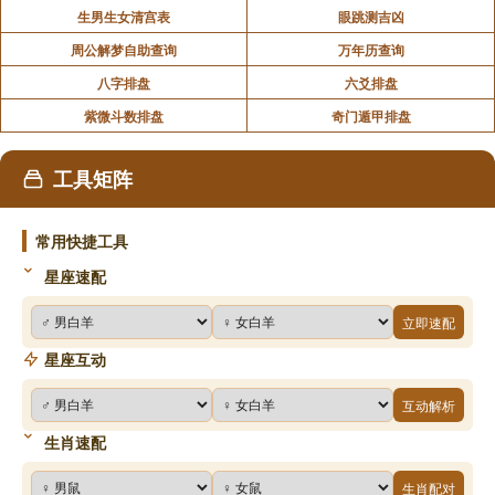
生男生女清宫表
眼跳测吉凶
周公解梦自助查询
万年历查询
八字排盘
六爻排盘
紫微斗数排盘
奇门遁甲排盘
工具矩阵
常用快捷工具
星座速配
立即速配
星座互动
互动解析
生肖速配
生肖配对