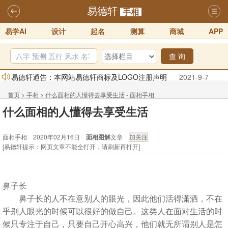
易德轩
手相
易学AI
设计
起名
测算
商城
APP
查 询
易德轩通告：本网站易德轩商标及LOGO注册声明
2021-9-7
易德轩易学ai，ai批八字紫微命理相学，ai智能体客服系统开通，欢迎
首页
>
手相
>
什么面相的人懂得去享受生活 - 面相手相
体验！！
2025-07-01
什么面相的人懂得去享受生活
易德轩网重构及升能完成，欢迎大家来体验新程序及感觉！！
面相手相 2020年02月16日
面相图解
文章
2025-07-01
[易德轩提示：网页文章不能全打开，请刷新再打开]
2026年化太岁锦囊属马、鼠、牛、龙、兔、狗、鸡生肖化太岁开始预
订！！
2025-10-01
2026丙午年铁笔居士精批年运说明
2025-10-12
鼻子长
易德轩首席风水大师铁笔居士简介！！
2021-9-2
鼻子长的人不在意别人的眼光，因此他们活得潇洒，不在
乎别人眼光的时候可以很好的做自己。这类人在面对生活的时
候只专注于自己，只要自己开心高兴，他们就无所谓别人是怎