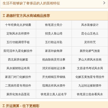
生活不能够缺了奢侈品的人的面相特征
Ξ
易德轩官方风水商城精品推荐
十年经典化太岁锦囊
铁笔居士简介
风水装修设计
定制风水吉祥摆件
招贵人靠山塔
昆仑山五色土
五行功能调理手链
五行助运吊坠
灵符符咒
阳宅流年九星化解挂件
家居补缺角牌
厕所化秽气煞套
西北厨房化解套
祝由除病灵符法事
茅山大师风水挂画
风水摧财助运布局
消灾祈福转运法事
文昌读书考试风水局
家居门对门化解挂件
开光精铜五帝铜钱
化解五黄煞星专用挂件
二黑病符星专用挂件
琉璃吉祥风水摆件
九运转运摧财摆件
厕所化煞水晶莲花
铁笔居士真人起名字
铁笔居士批命看风水
Ξ
开运测算 - 往下更精彩