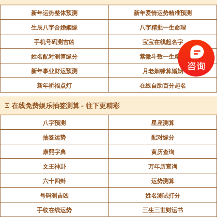
新年运势整体预测
新年爱情运势精准预测
生辰八字合婚姻缘
八字精批一生命理
手机号码测吉凶
宝宝在线起名字
姓名配对测算缘分
紫微斗数一生精批
新年事业财运预测
月老姻缘算婚姻
新年祈福点灯
在线自助百分起名
Ξ
在线免费娱乐抽签测算 - 往下更精彩
八字预测
星座测算
抽签运势
配对缘分
康熙字典
黄历查询
文王神卦
万年历查询
六十四卦
运势测算
号码测吉凶
姓名测试打分
手纹在线运势
三生三世财运书