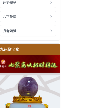
运势揭秘
八字爱情
月老姻缘
九运聚宝盆