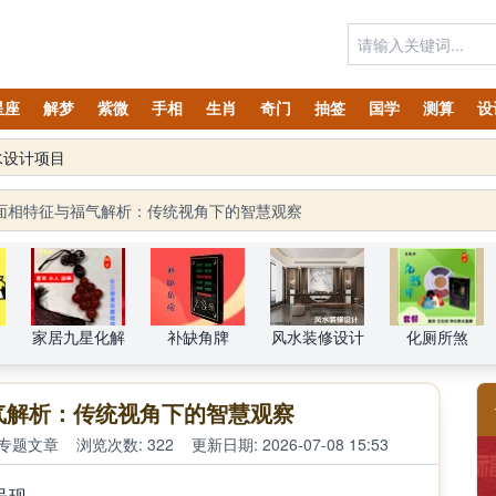
星座
解梦
紫微
手相
生肖
奇门
抽签
国学
测算
设
OGO注册声明
面相特征与福气解析：传统视角下的智慧观察
家居九星化解
补缺角牌
风水装修设计
化厕所煞
气解析：传统视角下的智慧观察
专题文章
浏览次数: 322
更新日期: 2026-07-08 15:53
呈现