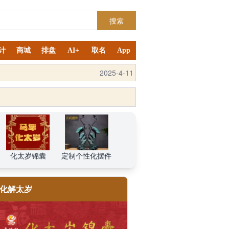
搜索
计
商城
排盘
AI+
取名
App
2025-7-6
化太岁锦囊
定制个性化摆件
化解太岁