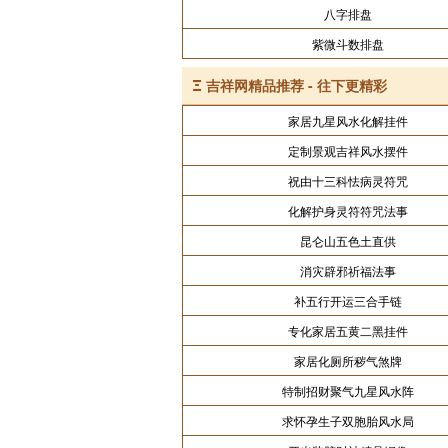
八字排盘
紫微斗数排盘
Ξ
吉祥网精品推荐 - 往下更精彩
家居九星风水化解挂件
定制景观吉祥风水摆件
祝由十三科怯病灵符咒
化解护身灵符符咒法事
昆仑山五色土直供
消灾辟邪祈福法事
补五行开运三合手链
专化家居五黄二黑挂件
家居化厕所秽气煞牌
特制招财聚气九星风水阵
求怀孕生子双胞胎风水局