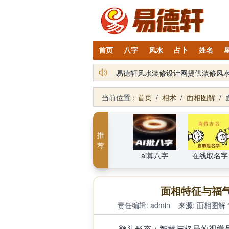
首页
八字
风水
占卜
姓名
易德轩通告：本网站易德轩商标及L
当前位置：
首页
/
相术
/
面相图解
/
推
荐
ai算八字
在线取名字
面相特征与福
责任编辑: admin
来源:
面相图解
额头形态：智慧与格局的视觉