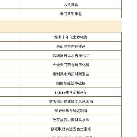
六爻排盘
奇门遁甲排盘
经典十年化太岁锦囊
茅山灵符吉祥挂画
琉璃家居风水吉祥礼品
火烧天门西北厨房化解
定制风水局招财聚宝盆
婚姻姻缘法事破解
补五行生肖定制吊坠
增考试运提成绩文昌风水局
家居缺角补解定制牌
故宫款强力聚财风水阵
镇宅取财转运五色土宝塔