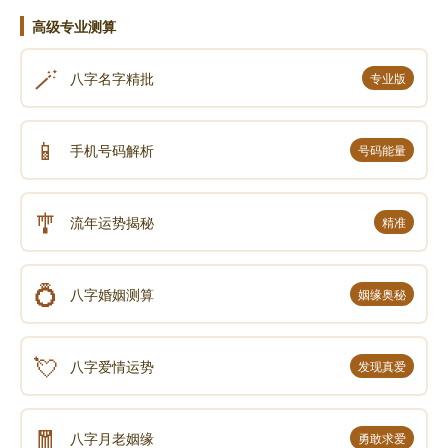
高级专业测算
🪄
八字名字精批
专业版
📱
手机号码解析
号码能量
🎐
流年运势揭秘
精准
💍
八字婚姻测算
姻缘奥秘
💘
八字爱情运势
发现真爱
🧧
八字月老姻缘
勇敢求爱