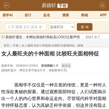
易德轩
手相
易学AI
设计
起名
测算
商城
APP
查 询
易德轩通告：本网站易德轩商标及LOGO注册声明
2021-9-7
易德轩易学ai，ai批八字紫微命理相学，ai智能体客服系统开通，欢迎
首页
>
手相
>
女人最旺夫的十种面相 比较旺夫面相特征 - 面相
体验！！
2025-07-01
女人最旺夫的十种面相 比较旺夫面相特征
手相
易德轩网重构及升能完成，欢迎大家来体验新程序及感觉！！
2025-07-01
面相手相 2026年01月09日
面相图解
文章
[易德轩提示：网页文章不能全打开，请刷新再打开]
2026年化太岁锦囊属马、鼠、牛、龙、兔、狗、鸡生肖化太岁开始预
订！！
2025-10-01
面相学不仅仅是一种古老的传统，更是一种对人
2026丙午年铁笔居士精批年运说明
2025-10-12
性深处奥秘的探索。通过观察面部特征，人们试图揭示
易德轩首席风水大师铁笔居士简介！！
2021-9-2
出一个人的内心世界和命运走向。尽管现代科学对面相
学持怀疑态度，认为其缺乏科学依据，但这并没有阻止