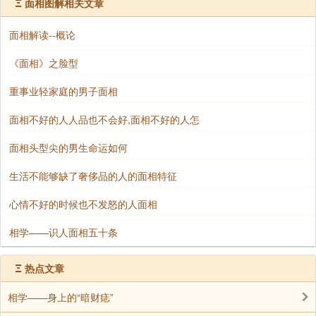
Ξ
面相图解相关文章
人中清而深长是女子旺夫的第五大特征。人中代表
面相解读--概论
仔细，如果女子的人中长的清晰深长，代表女人的生殖
《面相》之脸型
能力很强，古人讲究：不孝有三，无后为大。这种女人
会为丈夫生出很多健康优良的孩子，因此能够福泽绵
重事业轻家庭的男子面相
长。
面相不好的人人品也不会好,面相不好的人怎
六、齐口大齿
面相头型尖的男生命运如何
生活不能够缺了奢侈品的人的面相特征
口大齿齐是女人旺夫的第五大特征。女人口大，代
心情不好的时候也不发怒的人面相
表社交能力强，精力充沛。牙齿整齐，代表与丈夫关系
融洽，家庭和美。这种女人性格温和，善解人意，能够
相学——识人面相五十条
使家庭和睦，旺夫益子。但是口大，牙齿不齐，唇色暗
淡的女子反而不宜。
Ξ
热点文章
相学——身上的“暗财痣”
七、唇色红润