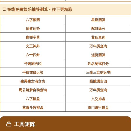
不代表易德轩观点。
Ξ
在线免费娱乐抽签测算 - 往下更精彩
八字预测
星座测算
抽签运势
配对缘分
康熙字典
黄历查询
文王神卦
万年历查询
六十四卦
运势测算
号码测吉凶
姓名测试打分
手纹在线运势
三生三世财运书
生男生女清宫表
眼跳测吉凶
周公解梦自助查询
万年历查询
八字排盘
六爻排盘
紫微斗数排盘
奇门遁甲排盘
工具矩阵