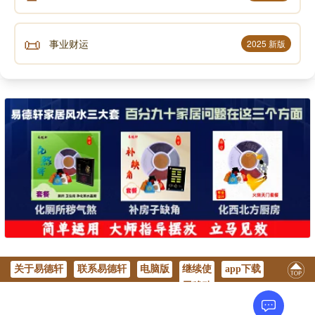
📜
事业财运
2025 新版
关于易德轩
联系易德轩
电脑版
继续使
app下载
用移动
版