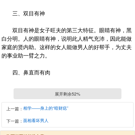
三、双目有神
双目有神是女子旺夫的第三大特征。眼睛有神，黑
白分明。人的眼睛有神，说明此人精气充沛，因此能做
家庭的贤内助。这样的女人能做男人的好帮手，为丈夫
的事业助一臂之力。
四、鼻直而有肉
鼻子饱满是女子旺夫的第四大特征。如果女的鼻子
展开剩余52%
长的直而不起节，不露骨，有肉感。说明有旺夫之运，
因为鼻为财星，女人的鼻子代表丈夫的财富与事业，如
相学——身上的“暗财痣”
上一篇：
果有这样的鼻子，老公一定会财运亨通。
面相看坏男人
下一篇：
五、人中清