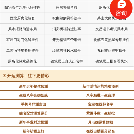
有垂珠的女子，能给丈夫和孩子带来福气。
阳宅流年九星化解挂件
家居补缺角牌
厕所化秽气煞套
西北厨房化解套
祝由除病灵符法事
茅山大师风水挂画
十、发质柔软
风水摧财助运布局
消灾祈福转运法事
文昌读书考试风水局
发质柔软是女子旺夫的第十大特征。发质柔软的女
家居门对门化解挂件
开光精铜五帝铜钱
化解五黄煞星专用挂件
子性格柔顺，加之头发乌黑。这样在女子，能够与丈夫
二黑病符星专用挂件
琉璃吉祥风水摆件
九运转运摧财摆件
和谐相处，夫唱妇随，能够处处为丈夫，为家庭分忧。
厕所化煞水晶莲花
铁笔居士真人起名字
铁笔居士批命看风水
在这个信息爆炸的时代，当科技以惊人的速度改变
Ξ
开运测算 - 往下更精彩
着世界，面相学却以其独特的魅力，静静地诉说着人类
新年运势整体预测
新年爱情运势精准预测
内心的故事。它不仅是古人智慧的结晶，更是连接着过
生辰八字合婚姻缘
八字精批一生命理
去与未来的桥梁，引领我们走进那隐藏在面庞轮廓下的
心灵世界。
手机号码测吉凶
宝宝在线起名字
姓名配对测算缘分
紫微斗数一生精批
新年事业财运预测
月老姻缘算婚姻
声明：部分内容来于网络，如有侵权，请联系我们删除！以上内容，并
新年祈福点灯
在线自助百分起名