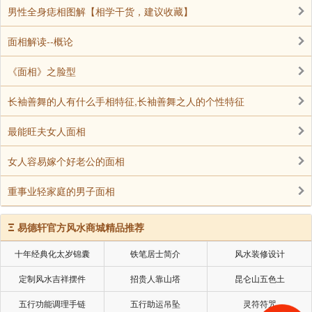
男性全身痣相图解【相学干货，建议收藏】
唇色红润是女子旺夫的第七大特征。唇色红润的女
面相解读--概论
子，不仅有很强的旺夫之运。而且善于教导子女，能言
善道。结合好的唇型，口才好，可以做一个好的演说
《面相》之脸型
家。
长袖善舞的人有什么手相特征,长袖善舞之人的个性特征
八、下巴圆满
最能旺夫女人面相
女人容易嫁个好老公的面相
下巴圆满是女子旺夫的第八大特征。下巴圆满的女
人代表晚运很好，晚而有福。不是夫强，就是子贵。所
重事业轻家庭的男子面相
以拥有这样的下巴是男人的福气。
Ξ
易德轩官方风水商城精品推荐
九、耳珠厚大
十年经典化太岁锦囊
铁笔居士简介
风水装修设计
定制风水吉祥摆件
招贵人靠山塔
昆仑山五色土
耳垂厚大师女子旺夫的第九大特征。女人耳垂厚
大，代表女人有福。女人而有垂珠，必生贵子。因此耳
五行功能调理手链
五行助运吊坠
灵符符咒