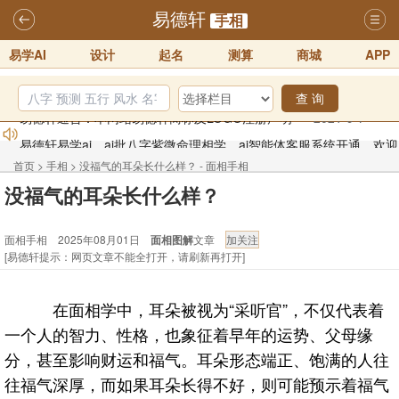
易德轩
手相
易学AI
设计
起名
测算
商城
APP
查 询
易德轩易学ai，ai批八字紫微命理相学，ai智能体客服系统开通，欢迎
体验！！
2025-07-01
首页
>
手相
>
没福气的耳朵长什么样？ - 面相手相
易德轩网重构及升能完成，欢迎大家来体验新程序及感觉！！
没福气的耳朵长什么样？
2025-07-01
面相手相 2025年08月01日
面相图解
文章
2026年化太岁锦囊属马、鼠、牛、龙、兔、狗、鸡生肖化太岁开始预
[易德轩提示：网页文章不能全打开，请刷新再打开]
订！！
2025-10-01
2026丙午年铁笔居士精批年运说明
2025-10-12
在面相学中，耳朵被视为“采听官”，不仅代表着
易德轩首席风水大师铁笔居士简介！！
2021-9-2
一个人的智力、性格，也象征着早年的运势、父母缘
易德轩通告：本网站易德轩商标及LOGO注册声明
2021-9-7
分，甚至影响财运和福气。耳朵形态端正、饱满的人往
往福气深厚，而如果耳朵长得不好，则可能预示着福气