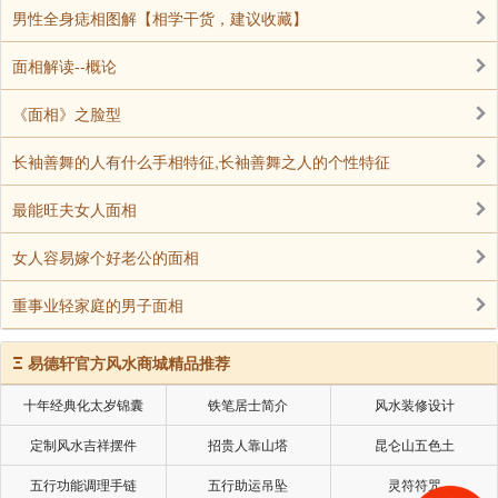
男性全身痣相图解【相学干货，建议收藏】
在面相学中，耳朵不仅关系到福气，也象征着一
面相解读--概论
个人的早年运势、财运和健康状况。如果一个人的耳朵
薄小、耳垂单薄、耳门窄、耳朵低于眉毛，或者耳朵向
《面相》之脸型
外翻、颜色晦暗等，往往意味着福气较浅，需要在后天
长袖善舞的人有什么手相特征,长袖善舞之人的个性特征
努力改变命运。当然，面相学只是一个参考，并不能决
定一个人的一生。真正的福气来自于个人的努力、善行
最能旺夫女人面相
和积极的心态。如果发现自己耳朵的某些特征不理想，
可以通过积德行善、调整心态、努力奋斗来改善人生，
女人容易嫁个好老公的面相
最终收获属于自己的好运。
重事业轻家庭的男子面相
Ξ
易德轩官方风水商城精品推荐
声明：部分内容来于网络，如有侵权，请联系我们删除！以上内容，并
不代表易德轩观点。
十年经典化太岁锦囊
铁笔居士简介
风水装修设计
定制风水吉祥摆件
招贵人靠山塔
昆仑山五色土
五行功能调理手链
五行助运吊坠
灵符符咒