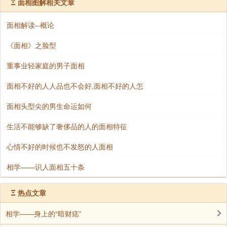
Ξ
面相图解相关文章
人，则往往财运平平，难以存住财富，生活中容易遇到
波折。这类人即使曾经拥有财富，也容易因各种原因而
面相解读--概论
破财，晚年生活较为平淡，缺少享福的机会。
《面相》之脸型
6、耳色晦暗，健康受损
重事业轻家庭的男子面相
健康状况也影响着一个人的福气。如果耳朵颜色
面相不好的人人品也不会好,面相不好的人怎
红润，代表身体健康，运势较好；而耳朵颜色暗沉、发
黑，或者有很多斑点，则预示着身体状况不佳，运势可
面相头型尖的男生命运如何
能受到影响。此外，耳朵长期冰冷的人，也可能缺乏好
生活不能够缺了奢侈品的人的面相特征
运，生活中容易遭遇不顺。
心情不好的时候也不发怒的人面相
7、耳形奇特，人生坎坷
相学——识人面相五十条
耳形怪异，如耳朵过小、形状尖薄、歪斜等，往
往意味着人生不顺。这类人可能在事业、感情、家庭等
Ξ
热点文章
方面遭遇较多挑战，难以稳定发展。如果再加上耳朵缺
角或有明显的伤疤，可能预示着一生多波折，甚至容易
相学——身上的“暗财痣”
遭遇意外之灾。