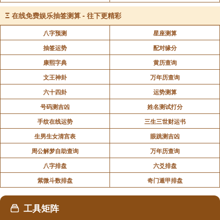
Ξ
在线免费娱乐抽签测算 - 往下更精彩
八字预测
星座测算
抽签运势
配对缘分
康熙字典
黄历查询
文王神卦
万年历查询
六十四卦
运势测算
号码测吉凶
姓名测试打分
手纹在线运势
三生三世财运书
生男生女清宫表
眼跳测吉凶
周公解梦自助查询
万年历查询
八字排盘
六爻排盘
紫微斗数排盘
奇门遁甲排盘
工具矩阵