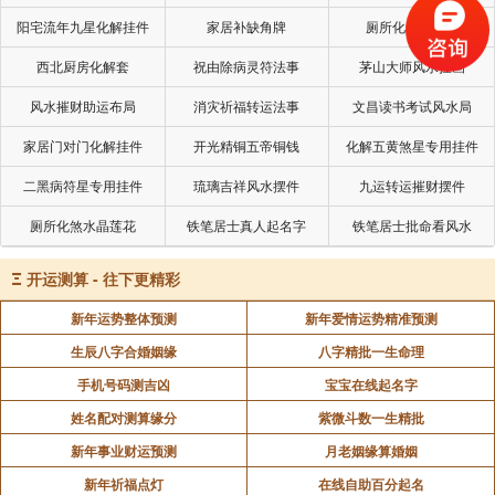
阳宅流年九星化解挂件
家居补缺角牌
厕所化秽气煞套
西北厨房化解套
祝由除病灵符法事
茅山大师风水挂画
风水摧财助运布局
消灾祈福转运法事
文昌读书考试风水局
家居门对门化解挂件
开光精铜五帝铜钱
化解五黄煞星专用挂件
二黑病符星专用挂件
琉璃吉祥风水摆件
九运转运摧财摆件
厕所化煞水晶莲花
铁笔居士真人起名字
铁笔居士批命看风水
Ξ
开运测算 - 往下更精彩
新年运势整体预测
新年爱情运势精准预测
生辰八字合婚姻缘
八字精批一生命理
手机号码测吉凶
宝宝在线起名字
姓名配对测算缘分
紫微斗数一生精批
新年事业财运预测
月老姻缘算婚姻
新年祈福点灯
在线自助百分起名