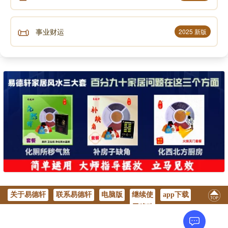
📜
事业财运
2025 新版
关于易德轩
联系易德轩
电脑版
继续使
app下载
用移动
版