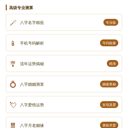
高级专业测算
🪄
八字名字精批
专业版
📱
手机号码解析
号码能量
🎐
流年运势揭秘
精准
💍
八字婚姻测算
姻缘奥秘
💘
八字爱情运势
发现真爱
🧧
八字月老姻缘
勇敢求爱