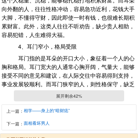
这个人稳重、沉稳，能够稳扎稳打地积累财富。而耳朵
向外翻的人，往往性格冲动，容易急功近利，花钱大手
大脚，不懂得守财，因此即使一时有钱，也很难长期积
累财富。此外，这类人往往不听劝告，缺少贵人相助，
容易犯错，人生难得大福。
4、耳门窄小，格局受限
耳门指的是耳朵的开口大小，象征着一个人的心
胸和格局。耳门宽大的人通常心胸开阔，气量大，能够
接受不同的意见和建议，在人际交往中容易得到支持，
事业发展较顺利。而耳门狭窄的人，则性格保守，缺乏
远见，做事容易受到局限，难以成就大事业，财运和福
展开剩余42%
运也相对较差。
相学——身上的“暗财痣”
上一篇：
5、耳垂单薄，无福之相
面相看坏男人
下一篇：
耳垂厚大、饱满的人一般被认为福气深厚，容易
得贵人相助，财运较旺。而耳垂单薄甚至没有耳垂的