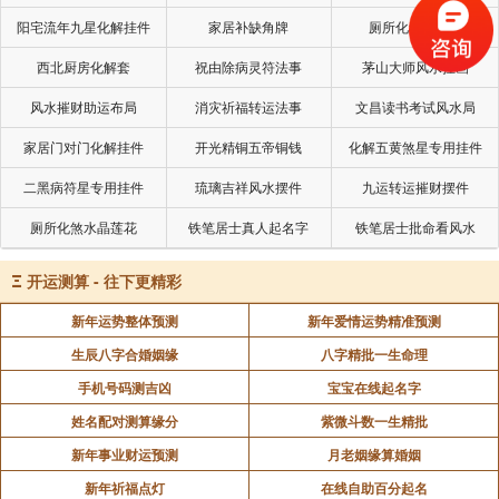
第三十五招：眉形上扬多主贵，有权。
阳宅流年九星化解挂件
家居补缺角牌
厕所化秽气煞套
第三十六招：法令纹如八字者多主贵，掌权。
西北厨房化解套
祝由除病灵符法事
茅山大师风水挂画
第三十七招：颧骨高者能干。
风水摧财助运布局
消灾祈福转运法事
文昌读书考试风水局
第三十八招：前额宽大主有一技之长。
家居门对门化解挂件
开光精铜五帝铜钱
化解五黄煞星专用挂件
第三十九招：下巴尖晚景不好。
二黑病符星专用挂件
琉璃吉祥风水摆件
九运转运摧财摆件
第四十招：口唇皮皱，为人一世孤单（无子或子
厕所化煞水晶莲花
铁笔居士真人起名字
铁笔居士批命看风水
外出）。
Ξ
开运测算 - 往下更精彩
第四十一招：鱼尾纹多者到老不得身闲。
新年运势整体预测
新年爱情运势精准预测
第四十二招：手脚粗大难得富贵。
生辰八字合婚姻缘
八字精批一生命理
第四十三招：人中偏斜多刑克家人。
手机号码测吉凶
宝宝在线起名字
姓名配对测算缘分
紫微斗数一生精批
第四十四招：人形鬼样必穷。
新年事业财运预测
月老姻缘算婚姻
第四十五招：女子面园腰肥必主富贵。
新年祈福点灯
在线自助百分起名