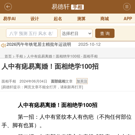
易德轩
手相
易学AI
设计
起名
测算
商城
APP
查 询
2026丙午年铁笔居士精批年运说明
2025-10-12
易德轩首席风水大师铁笔居士简介！！
2021-9-2
易德轩通告：本网站易德轩商标及LOGO注册声明
2021-9-7
首页
>
手相
>
人中有痣易离婚！面相绝学100招 - 面相手相
人中有痣易离婚！面相绝学100招
易德轩易学ai，ai批八字紫微命理相学，ai智能体客服系统开通，欢迎
体验！！
2025-07-01
面相手相 2024年06月04日
面部痣相
文章
易德轩网重构及升能完成，欢迎大家来体验新程序及感觉！！
[易德轩提示：网页文章不能全打开，请刷新再打开]
2025-07-01
2026年化太岁锦囊属马、鼠、牛、龙、兔、狗、鸡生肖化太岁开始预
人中有痣易离婚！面相绝学100招
订！！
2025-10-01
第一招：人中有竖纹本人有伤疤（不拘任何部位
手、脚有也算）。